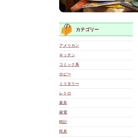
カテゴリー
アメリカン
キッチン
コミック系
ホビー
ミリタリー
レトロ
家具
家電
時計
民具