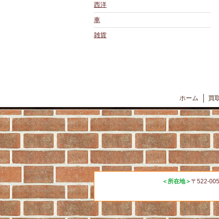
西洋
車
雑貨
ホーム
買
＜所在地＞
〒522-