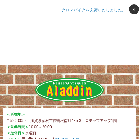
»
クロスバイクを入荷いたしました。
＜所在地＞
〒522-0052 滋賀県彦根市長曽根南町485-3 ステップアップ1階
＜営業時間＞
10:00～20:00
＜定休日＞
水曜日