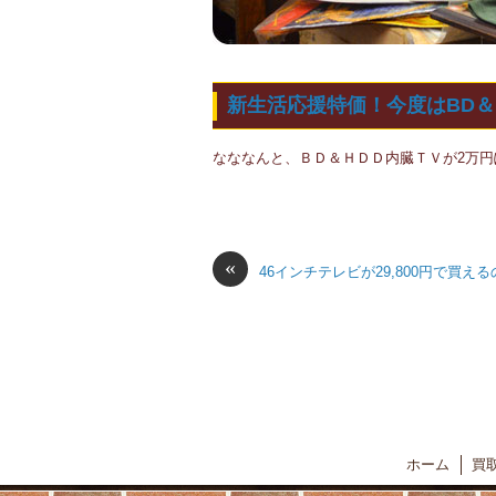
新生活応援特価！今度はBD＆
なななんと、ＢＤ＆ＨＤＤ内臓ＴＶが2万
«
46インチテレビが29,800円で買え
ホーム
買