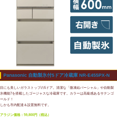
Panasonic 自動製氷付5ドア冷蔵庫 NR-E455PX-N
目にも美しいガラストップの5ドア。清潔な「微凍結パーシャル」や自動製
氷機能7を搭載したゴージャスな冷蔵庫です。カラーは高級感あるサテンゴ
ールド！
しかも市内配達＆設置無料です。
アラジン価格：59,800円（税込）