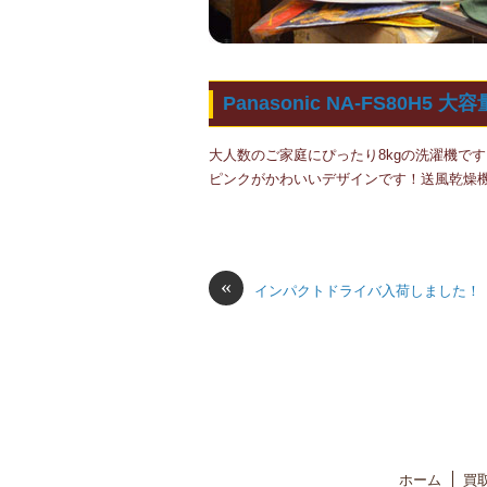
Panasonic NA-FS80H5 
大人数のご家庭にぴったり8kgの洗濯機です
ピンクがかわいいデザインです！送風乾燥
«
インパクトドライバ入荷しました！
ホーム
買